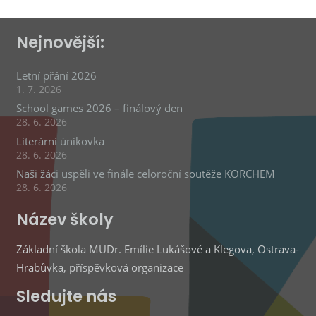
Nejnovější:
Letní přání 2026
1. 7. 2026
School games 2026 – finálový den
28. 6. 2026
Literární únikovka
28. 6. 2026
Naši žáci uspěli ve finále celoroční soutěže KORCHEM
28. 6. 2026
Název školy
Základní škola MUDr. Emílie Lukášové a Klegova, Ostrava-
Hrabůvka, příspěvková organizace
Sledujte nás