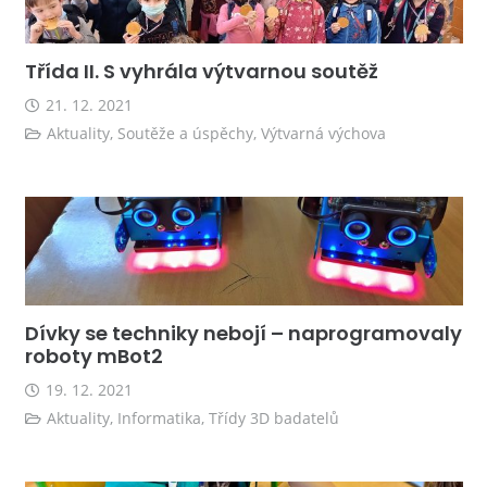
Třída II. S vyhrála výtvarnou soutěž
21. 12. 2021
Aktuality
,
Soutěže a úspěchy
,
Výtvarná výchova
Dívky se techniky nebojí – naprogramovaly
roboty mBot2
19. 12. 2021
Aktuality
,
Informatika
,
Třídy 3D badatelů