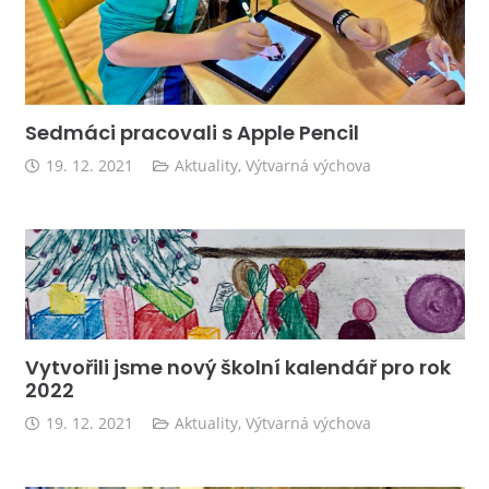
Sedmáci pracovali s Apple Pencil
19. 12. 2021
Aktuality
,
Výtvarná výchova
Vytvořili jsme nový školní kalendář pro rok
2022
19. 12. 2021
Aktuality
,
Výtvarná výchova