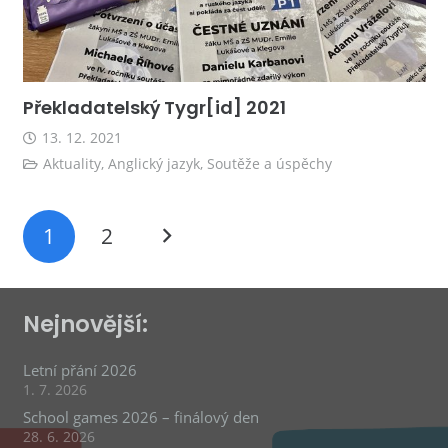
Překladatelský Tygr[id] 2021
13. 12. 2021
Aktuality
,
Anglický jazyk
,
Soutěže a úspěchy
1
2
Nejnovější:
Letní přání 2026
1. 7. 2026
School games 2026 – finálový den
28. 6. 2026