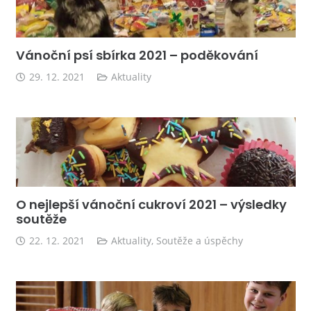
Vánoční psí sbírka 2021 – poděkování
29. 12. 2021
Aktuality
O nejlepší vánoční cukroví 2021 – výsledky
soutěže
22. 12. 2021
Aktuality
,
Soutěže a úspěchy