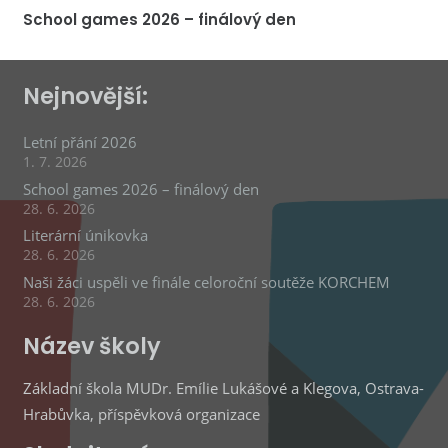
School games 2026 – finálový den
Nejnovější:
Letní přání 2026
1. 7. 2026
School games 2026 – finálový den
28. 6. 2026
Literární únikovka
28. 6. 2026
Naši žáci uspěli ve finále celoroční soutěže KORCHEM
28. 6. 2026
Název školy
Základní škola MUDr. Emílie Lukášové a Klegova, Ostrava-
Hrabůvka, příspěvková organizace