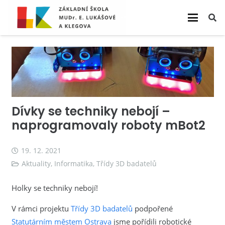
Dívky se techniky nebojí –
naprogramovaly roboty mBot2
19. 12. 2021
Aktuality
,
Informatika
,
Třídy 3D badatelů
Holky se techniky nebojí!
V rámci projektu
Třídy 3D badatelů
podpořené
Statutárním městem Ostrava
jsme pořídili robotické