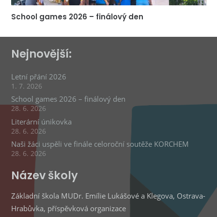
School games 2026 – finálový den
Nejnovější:
Letní přání 2026
1. 7. 2026
School games 2026 – finálový den
28. 6. 2026
Literární únikovka
28. 6. 2026
Naši žáci uspěli ve finále celoroční soutěže KORCHEM
28. 6. 2026
Název školy
Základní škola MUDr. Emílie Lukášové a Klegova, Ostrava-
Hrabůvka, příspěvková organizace