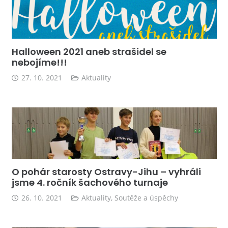
Halloween 2021 aneb strašidel se
nebojíme!!!
27. 10. 2021
Aktuality
O pohár starosty Ostravy-Jihu – vyhráli
jsme 4. ročník šachového turnaje
26. 10. 2021
Aktuality
,
Soutěže a úspěchy