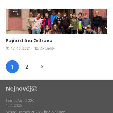
Fajna dilna Ostrava
17. 10. 2021
Aktuality
1
2
Nejnovější:
Letní přání 2026
1. 7. 2026
School games 2026 – finálový den