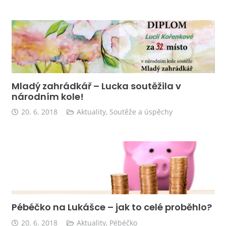
Mladý zahrádkář – Lucka soutěžila v
národním kole!
20. 6. 2018
Aktuality
,
Soutěže a úspěchy
Pébéčko na Lukášce – jak to celé proběhlo?
20. 6. 2018
Aktuality
,
Pébéčko