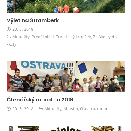
Výlet na Štramberk
20. 6. 2018
Aktuality
,
Předškoláci
,
Turistický kroužek
,
Ze školky do
školy
Čtenářský maraton 2018
20. 6. 2018
Aktuality
,
Mluvím, čtu a rozumím