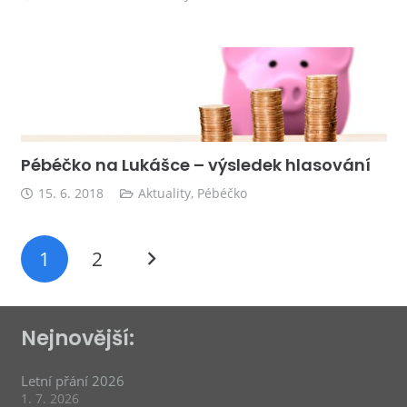
Pébéčko na Lukášce – výsledek hlasování
15. 6. 2018
Aktuality
,
Pébéčko
1
2
Nejnovější:
Letní přání 2026
1. 7. 2026