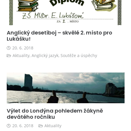
Anglický desetiboj – skvělé 2. místo pro
Lukášku!
20. 6. 2018
Aktuality
,
Anglický jazyk
,
Soutěže a úspěchy
Výlet do Londýna pohledem žákyně
devátého ročníku
20. 6. 2018
Aktuality