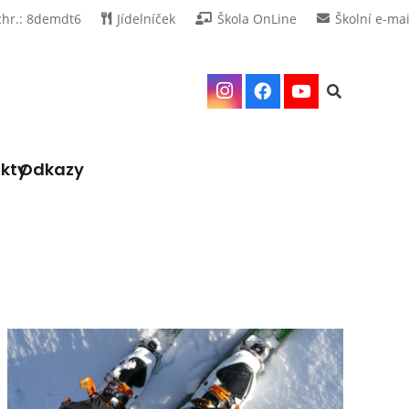
chr.: 8demdt6
Jídelníček
Škola OnLine
Školní e-mai
kty
Odkazy