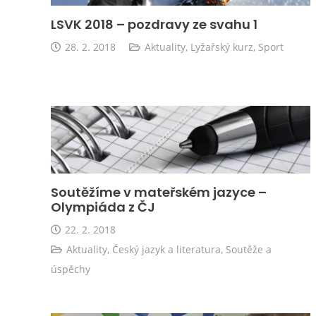
LSVK 2018 – pozdravy ze svahu 1
28. 2. 2018
Aktuality
,
Lyžařský kurz
,
Sport
Soutěžíme v mateřském jazyce –
Olympiáda z ČJ
22. 2. 2018
Aktuality
,
Český jazyk a literatura
,
Soutěže a
úspěchy