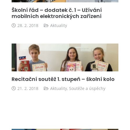
Školní řád – dodatek č. 1 – Užívání
mobilních elektronických zařízení
28. 2. 2018
Aktuality
Recitační soutěž 1. stupeň – školní kolo
21. 2. 2018
Aktuality
,
Soutěže a úspěchy