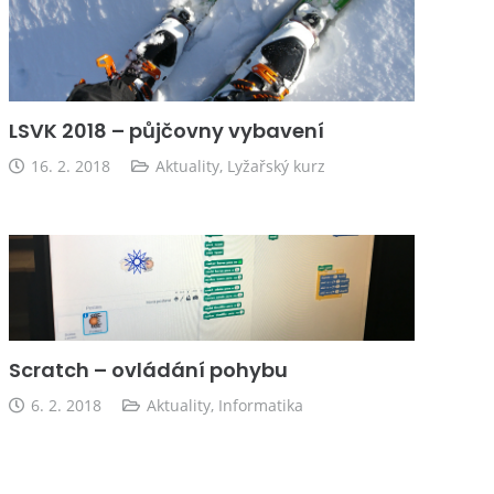
LSVK 2018 – půjčovny vybavení
16. 2. 2018
Aktuality
,
Lyžařský kurz
Scratch – ovládání pohybu
6. 2. 2018
Aktuality
,
Informatika