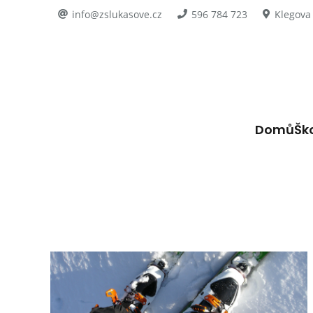
info@zslukasove.cz
596 784 723
Klegova
Domů
Šk