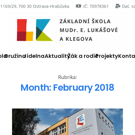
 1169/29, 700 30 Ostrava-Hrabůvka
IČ: 70978361
Dat. s
ola
Družina
Jídelna
Aktuality
Žák a rodič
Projekty
Konta
Rubrika:
Month:
February 2018