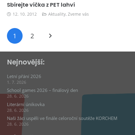
Sbírejte víčka z PET lahví
12. 10. 2012
Aktuality
,
Zveme vás
1
2
Nejnovější:
Letní přání 2026
1. 7. 2026
School games 2026 – finálový den
28. 6. 2026
Literární únikovka
28. 6. 2026
Naši žáci uspěli ve finále celoroční soutěže KORCHEM
28. 6. 2026