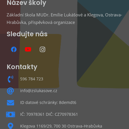
Název školy
Základní škola MUDr. Emílie Lukášové a Klegova, Ostrava-
Hrabůvka, příspěvková organizace
Sledujte nás
Kontakty
596 784 723
info@zslukasove.cz
ID datové schránky: 8demdt6
IČ: 70978361 DIČ: CZ70978361
Klegova 1169/29, 700 30 Ostrava-Hrabůvka