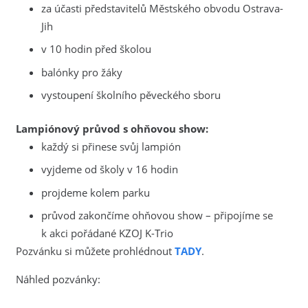
za účasti představitelů Městského obvodu Ostrava-
Jih
v 10 hodin před školou
balónky pro žáky
vystoupení školního pěveckého sboru
Lampiónový průvod s ohňovou show:
každý si přinese svůj lampión
vyjdeme od školy v 16 hodin
projdeme kolem parku
průvod zakončíme ohňovou show – připojíme se
k akci pořádané KZOJ K-Trio
Pozvánku si můžete prohlédnout
TADY
.
Náhled pozvánky: