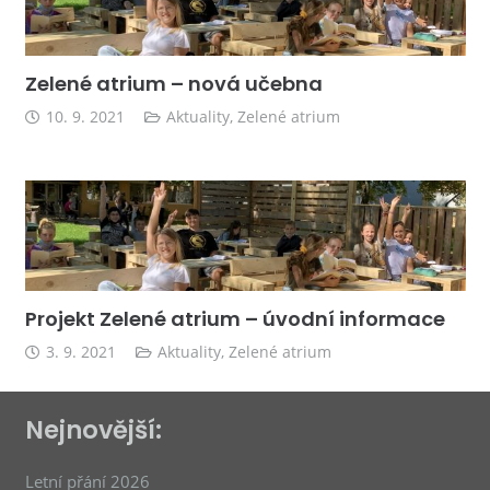
Zelené atrium – nová učebna
10. 9. 2021
Aktuality
,
Zelené atrium
Projekt Zelené atrium – úvodní informace
3. 9. 2021
Aktuality
,
Zelené atrium
Nejnovější:
Letní přání 2026