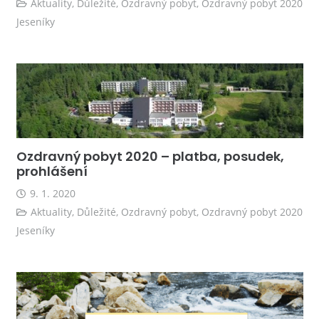
Aktuality
,
Důležité
,
Ozdravný pobyt
,
Ozdravný pobyt 2020
Jeseníky
Ozdravný pobyt 2020 – platba, posudek,
prohlášení
9. 1. 2020
Aktuality
,
Důležité
,
Ozdravný pobyt
,
Ozdravný pobyt 2020
Jeseníky