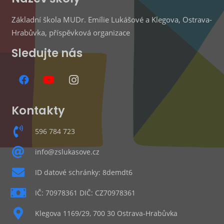
Základní škola MUDr. Emílie Lukášové a Klegova, Ostrava-
Hrabůvka, příspěvková organizace
Sledujte nás
Kontakty
596 784 723
info@zslukasove.cz
ID datové schránky: 8demdt6
IČ: 70978361 DIČ: CZ70978361
Klegova 1169/29, 700 30 Ostrava-Hrabůvka