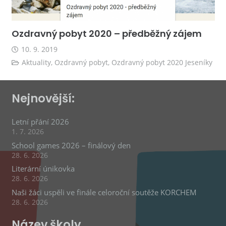
Ozdravný pobyt 2020 – předběžný zájem
10. 9. 2019
Aktuality
,
Ozdravný pobyt
,
Ozdravný pobyt 2020 Jeseníky
Nejnovější:
Letní přání 2026
1. 7. 2026
School games 2026 – finálový den
28. 6. 2026
Literární únikovka
28. 6. 2026
Naši žáci uspěli ve finále celoroční soutěže KORCHEM
28. 6. 2026
Název školy