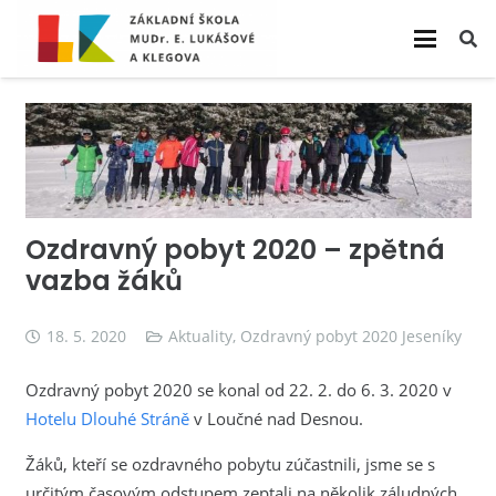
Ozdravný pobyt 2020 – zpětná
vazba žáků
18. 5. 2020
Aktuality
,
Ozdravný pobyt 2020 Jeseníky
Ozdravný pobyt 2020 se konal od 22. 2. do 6. 3. 2020 v
Hotelu Dlouhé Stráně
v Loučné nad Desnou.
Žáků, kteří se ozdravného pobytu zúčastnili, jsme se s
určitým časovým odstupem zeptali na několik záludných