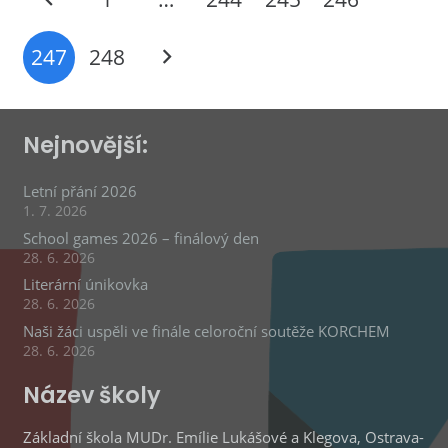
247
248
Nejnovější:
Letní přání 2026
1. 7. 2026
School games 2026 – finálový den
28. 6. 2026
Literární únikovka
28. 6. 2026
Naši žáci uspěli ve finále celoroční soutěže KORCHEM
28. 6. 2026
Název školy
Základní škola MUDr. Emílie Lukášové a Klegova, Ostrava-