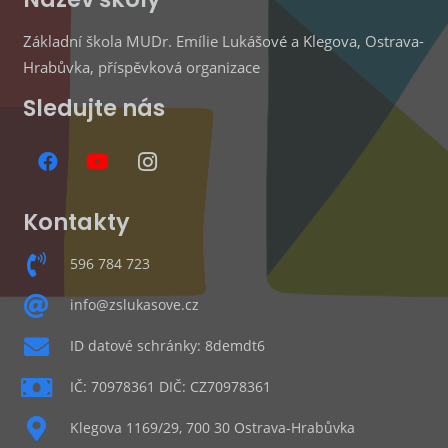
Základní škola MUDr. Emílie Lukášové a Klegova, Ostrava-
Hrabůvka, příspěvková organizace
Sledujte nás
Kontakty
596 784 723
info@zslukasove.cz
ID datové schránky: 8demdt6
IČ: 70978361 DIČ: CZ70978361
Klegova 1169/29, 700 30 Ostrava-Hrabůvka