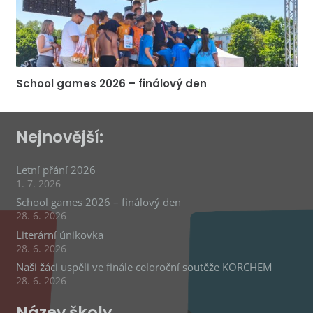
School games 2026 – finálový den
Nejnovější:
Letní přání 2026
1. 7. 2026
School games 2026 – finálový den
28. 6. 2026
Literární únikovka
28. 6. 2026
Naši žáci uspěli ve finále celoroční soutěže KORCHEM
28. 6. 2026
Název školy