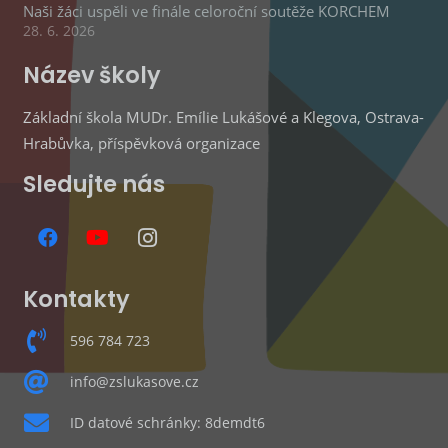
Naši žáci uspěli ve finále celoroční soutěže KORCHEM
28. 6. 2026
Název školy
Základní škola MUDr. Emílie Lukášové a Klegova, Ostrava-
Hrabůvka, příspěvková organizace
Sledujte nás
Kontakty
596 784 723
info@zslukasove.cz
ID datové schránky: 8demdt6