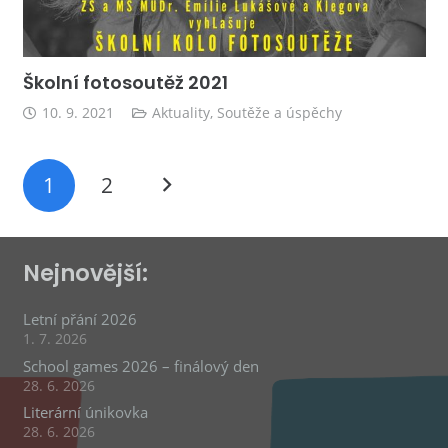
Školní fotosoutěž 2021
10. 9. 2021
Aktuality
,
Soutěže a úspěchy
1
2
Nejnovější:
Letní přání 2026
1. 7. 2026
School games 2026 – finálový den
28. 6. 2026
Literární únikovka
28. 6. 2026