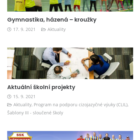
Gymnastika, házená – kroužky
17. 9. 2021
Aktuality
Aktuální školní projekty
15. 9. 2021
Aktuality
,
Program na podporu cizojazyčné výuky (CLIL)
,
Šablony III - sloučené školy