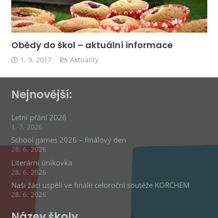
Obědy do škol – aktuální informace
1. 9. 2017
Aktuality
Nejnovější:
Letní přání 2026
1. 7. 2026
School games 2026 – finálový den
28. 6. 2026
Literární únikovka
28. 6. 2026
Naši žáci uspěli ve finále celoroční soutěže KORCHEM
28. 6. 2026
Název školy