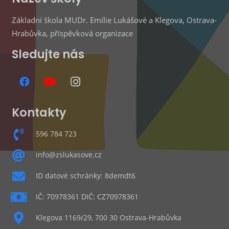
Základní škola MUDr. Emílie Lukášové a Klegova, Ostrava-
Hrabůvka, příspěvková organizace
Sledujte nás
Kontakty
596 784 723
info@zslukasove.cz
ID datové schránky: 8demdt6
IČ: 70978361 DIČ: CZ70978361
Klegova 1169/29, 700 30 Ostrava-Hrabůvka