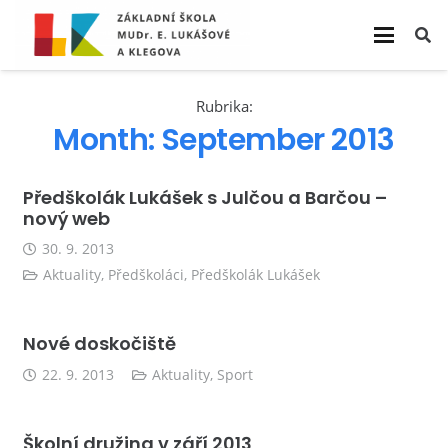
Rubrika:
Month:
September 2013
Předškolák Lukášek s Julčou a Barčou –
nový web
30. 9. 2013
Aktuality
,
Předškoláci
,
Předškolák Lukášek
Nové doskočiště
22. 9. 2013
Aktuality
,
Sport
Školní družina v září 2013