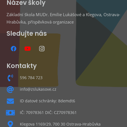
Název školy
Základní škola MUDr. Emílie Lukášové a Klegova, Ostrava-
Hrabůvka, příspěvková organizace
Sledujte nás
Kontakty
596 784 723
info@zslukasove.cz
ID datové schránky: 8demdt6
IČ: 70978361 DIČ: CZ70978361
Klegova 1169/29, 700 30 Ostrava-Hrabůvka