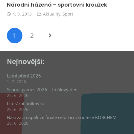
Národní házená – sportovní kroužek
4. 9. 2013
Aktuality
,
Sport
1
2
Nejnovější:
Letní přání 2026
1. 7. 2026
School games 2026 – finálový den
28. 6. 2026
Literární únikovka
28. 6. 2026
Naši žáci uspěli ve finále celoroční soutěže KORCHEM
28. 6. 2026