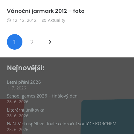
Vánoční jarmark 2012 – foto
12. 12. 2012
Aktuality
1
2
Nejnovější:
Letní přání 2026
1. 7. 2026
School games 2026 – finálový den
28. 6. 2026
Literární únikovka
28. 6. 2026
Naši žáci uspěli ve finále celoroční soutěže KORCHEM
28. 6. 2026