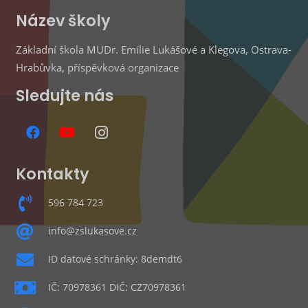
Název školy
Základní škola MUDr. Emílie Lukášové a Klegova, Ostrava-
Hrabůvka, příspěvková organizace
Sledujte nás
Kontakty
596 784 723
info@zslukasove.cz
ID datové schránky: 8demdt6
IČ: 70978361 DIČ: CZ70978361