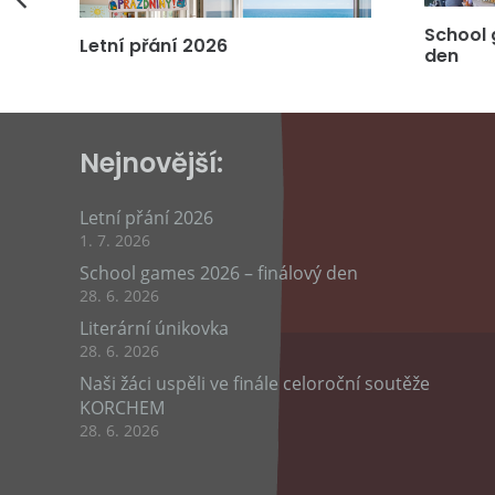
vás
School 
Letní přání 2026
den
Nejnovější:
Letní přání 2026
1. 7. 2026
School games 2026 – finálový den
28. 6. 2026
Literární únikovka
28. 6. 2026
Naši žáci uspěli ve finále celoroční soutěže
KORCHEM
28. 6. 2026