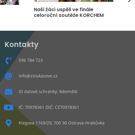
Naši žáci uspěli ve finále
DP
celoroční soutěže KORCHEM
čt
Kontakty
596 784 723
info@zslukasove.cz
ID datové schránky: 8demdt6
IČ: 70978361 DIČ: CZ70978361
Klegova 1169/29, 700 30 Ostrava-Hrabůvka