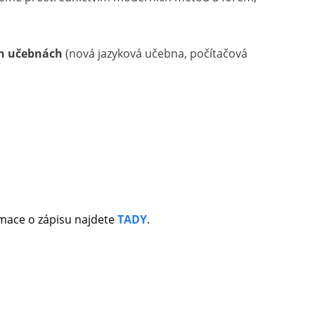
h učebnách
(nová jazyková učebna, počítačová
rmace o zápisu najdete
TADY
.