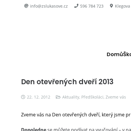
info@zslukasove.cz
596 784 723
Klegova
Domů
Šk
Den otevřených dveří 2013
22. 12. 2012
Aktuality
,
Předškoláci
,
Zveme vás
Zveme vás na Den otevřených dveří, který jsme pro
Dopoledne
se můžete podívat na vyučování – v 