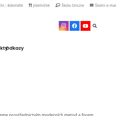
chr.: 8demdt6
Jídelníček
Škola OnLine
Školní e-mai
kty
Odkazy
eme prostřednictvím moderních metod a forem,