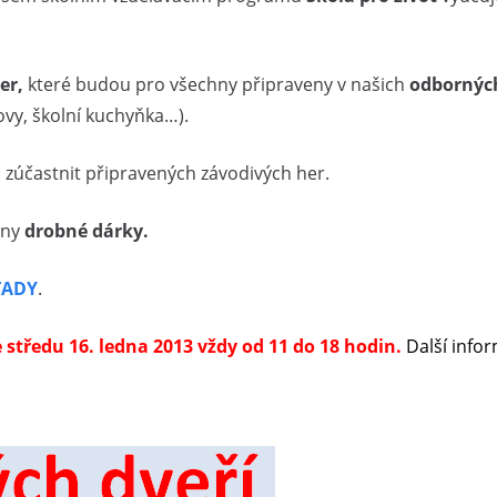
er,
které budou pro všechny připraveny v našich
odbornýc
ovy, školní kuchyňka…).
 zúčastnit připravených závodivých her.
eny
drobné dárky.
TADY
.
e středu 16. ledna 2013 vždy od 11 do 18 hodin.
Další info