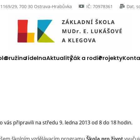
 1169/29, 700 30 Ostrava-Hrabůvka
IČ: 70978361
Dat. s
ola
Družina
Jídelna
Aktuality
Žák a rodič
Projekty
Konta
 vás připravili na středu 9. ledna 2013 od 8 do 18 hodin.
našem školním vzdělávacím programu
Škola pro život
vyučuj