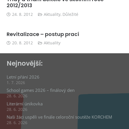
2012/2013
24. 8. 2012
Aktuality
,
Důležité
Revitalizace – postup prací
20. 8. 2012
Aktuality
Nejnovější:
Letní přání 2026
1. 7. 2026
School games 2026 – finálový den
28. 6. 2026
Literární únikovka
28. 6. 2026
Naši žáci uspěli ve finále celoroční soutěže KORCHEM
28. 6. 2026