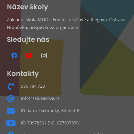
Název školy
Základní škola MUDr. Emílie Lukášové a Klegova, Ostrava-
Hrabůvka, příspěvková organizace
Sledujte nás
Kontakty
596 784 723
info@zslukasove.cz
ID datové schránky: 8demdt6
IČ: 70978361 DIČ: CZ70978361