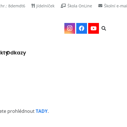
chr.: 8demdt6
Jídelníček
Škola OnLine
Školní e-mai
kty
Odkazy
ůžete prohlédnout
TADY
.