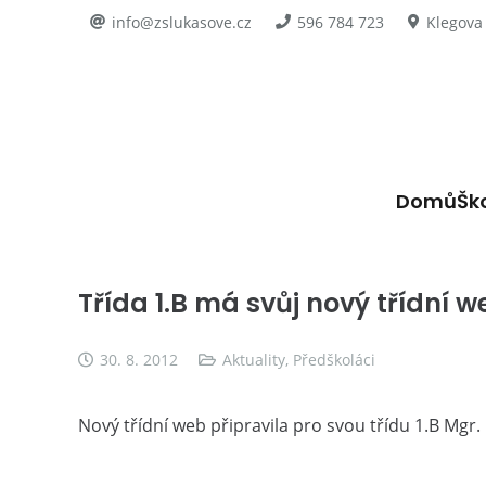
info@zslukasove.cz
596 784 723
Klegova
Domů
Šk
Třída 1.B má svůj nový třídní w
30. 8. 2012
Aktuality
,
Předškoláci
Nový třídní web připravila pro svou třídu 1.B Mgr.