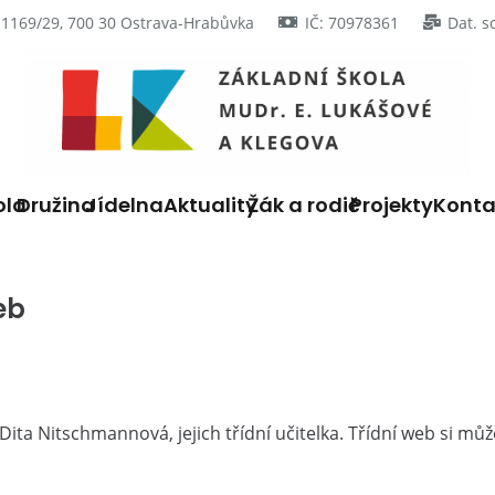
 1169/29, 700 30 Ostrava-Hrabůvka
IČ: 70978361
Dat. s
ola
Družina
Jídelna
Aktuality
Žák a rodič
Projekty
Konta
eb
 Dita Nitschmannová, jejich třídní učitelka. Třídní web si m