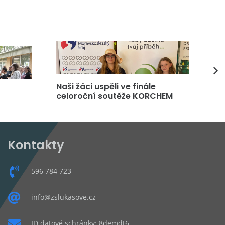
Naši žáci uspěli ve finále
DP
celoroční soutěže KORCHEM
čt
Kontakty
596 784 723
info@zslukasove.cz
ID datové schránky: 8demdt6