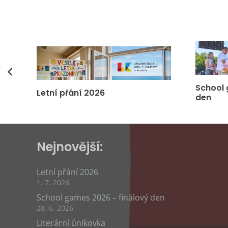
vás
School 
Letní přání 2026
den
Nejnovější:
Letní přání 2026
1. 7. 2026
School games 2026 – finálový den
28. 6. 2026
Literární únikovka