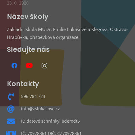
28. 6. 2026
Název školy
Základní škola MUDr. Emílie Lukášové a Klegova, Ostrava-
Hrabůvka, příspěvková organizace
Sledujte nás
Kontakty
596 784 723
info@zslukasove.cz
ID datové schránky: 8demdt6
IČ: 70978361 DIČ: CZ70978361