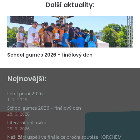
Další aktuality:
School games 2026 – finálový den
Nejnovější:
Letní přání 2026
1. 7. 2026
School games 2026 – finálový den
28. 6. 2026
Literární únikovka
28. 6. 2026
Naši žáci uspěli ve finále celoroční soutěže KORCHEM