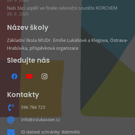
Naši žáci uspěli ve finále celoroční soutěže KORCHEM
28. 6. 2026
Název školy
Základní škola MUDr. Emílie Lukášové a Klegova, Ostrava-
Hrabůvka, příspěvková organizace
Sledujte nás
Kontakty
596 784 723
info@zslukasove.cz
ID datové schránky: 8demdt6