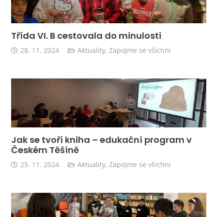
Třída VI. B cestovala do minulosti
28. 11. 2024
Aktuality
,
Zapojme se všichni
Jak se tvoří kniha – edukační program v
Českém Těšíně
25. 11. 2024
Aktuality
,
Zapojme se všichni