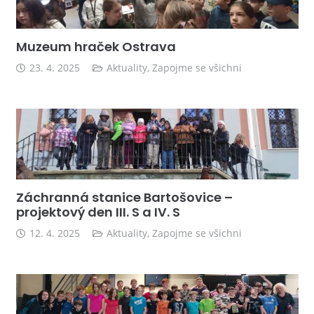
Muzeum hraček Ostrava
23. 4. 2025
Aktuality
,
Zapojme se všichni
Záchranná stanice Bartošovice –
projektový den III. S a IV. S
12. 4. 2025
Aktuality
,
Zapojme se všichni