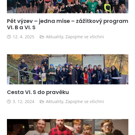
Pět výzev – jedna mise – zážitkový program
VI. B a VI. S
12. 4. 2025
Aktuality
,
Zapojme se všichni
Cesta VI. S do pravěku
3. 12. 2024
Aktuality
,
Zapojme se všichni