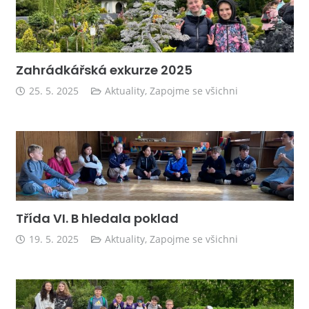
Zahrádkářská exkurze 2025
25. 5. 2025
Aktuality
,
Zapojme se všichni
Třída VI. B hledala poklad
19. 5. 2025
Aktuality
,
Zapojme se všichni