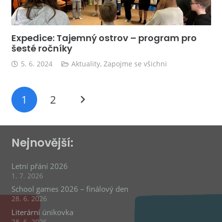
Expedice: Tajemný ostrov – program pro
šesté ročníky
5. 6. 2024
Aktuality
,
Zapojme se všichni
1
2
Nejnovější:
Letní přání 2026
1. 7. 2026
School games 2026 – finálový den
28. 6. 2026
Literární únikovka
28. 6. 2026