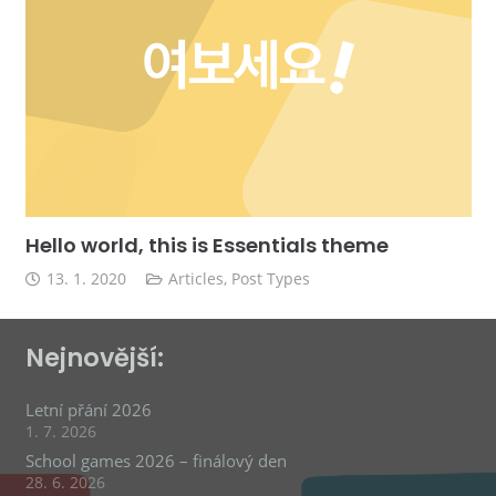
Hello world, this is Essentials theme
13. 1. 2020
Articles
,
Post Types
Nejnovější:
Letní přání 2026
1. 7. 2026
School games 2026 – finálový den
28. 6. 2026