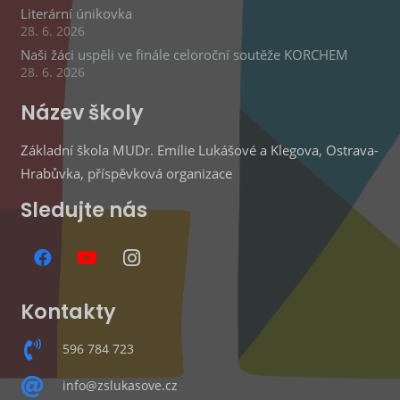
Literární únikovka
28. 6. 2026
Naši žáci uspěli ve finále celoroční soutěže KORCHEM
28. 6. 2026
Název školy
Základní škola MUDr. Emílie Lukášové a Klegova, Ostrava-
Hrabůvka, příspěvková organizace
Sledujte nás
Kontakty
596 784 723
info@zslukasove.cz