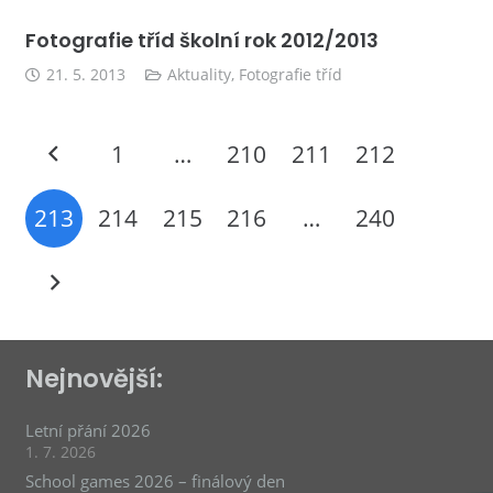
Fotografie tříd školní rok 2012/2013
21. 5. 2013
Aktuality
,
Fotografie tříd
1
…
210
211
212
213
214
215
216
…
240
Nejnovější:
Letní přání 2026
1. 7. 2026
School games 2026 – finálový den