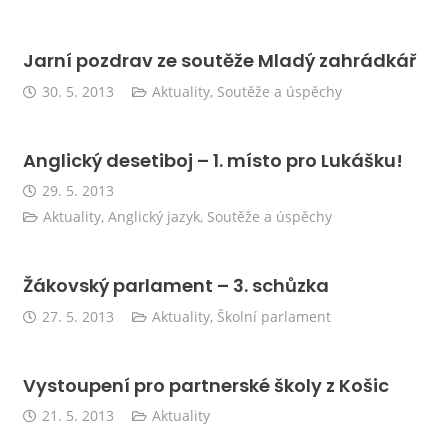
Jarní pozdrav ze soutěže Mladý zahrádkář
30. 5. 2013
Aktuality
,
Soutěže a úspěchy
Anglický desetiboj – 1. místo pro Lukášku!
29. 5. 2013
Aktuality
,
Anglický jazyk
,
Soutěže a úspěchy
Žákovský parlament – 3. schůzka
27. 5. 2013
Aktuality
,
Školní parlament
Vystoupení pro partnerské školy z Košic
21. 5. 2013
Aktuality