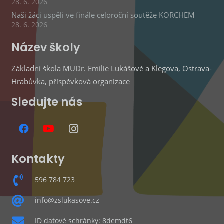
28. 6. 2026
Naši žáci uspěli ve finále celoroční soutěže KORCHEM
28. 6. 2026
Název školy
Základní škola MUDr. Emílie Lukášové a Klegova, Ostrava-
Hrabůvka, příspěvková organizace
Sledujte nás
Kontakty
596 784 723
info@zslukasove.cz
ID datové schránky: 8demdt6