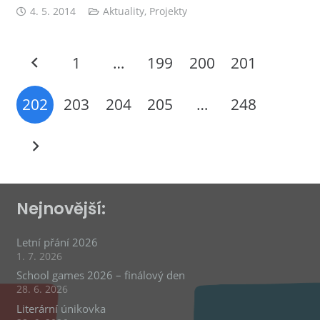
4. 5. 2014
Aktuality
,
Projekty
1
…
199
200
201
202
203
204
205
…
248
Nejnovější:
Letní přání 2026
1. 7. 2026
School games 2026 – finálový den
28. 6. 2026
Literární únikovka