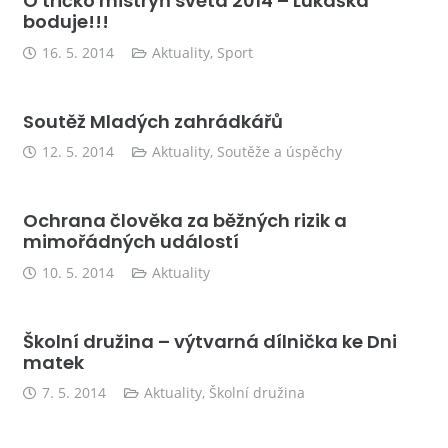
O tričko mistryň světa 2014 – Lukáška
boduje!!!
16. 5. 2014
Aktuality
,
Sport
Soutěž Mladých zahrádkářů
12. 5. 2014
Aktuality
,
Soutěže a úspěchy
Ochrana člověka za běžných rizik a
mimořádných událostí
10. 5. 2014
Aktuality
Školní družina – výtvarná dílnička ke Dni
matek
7. 5. 2014
Aktuality
,
Školní družina