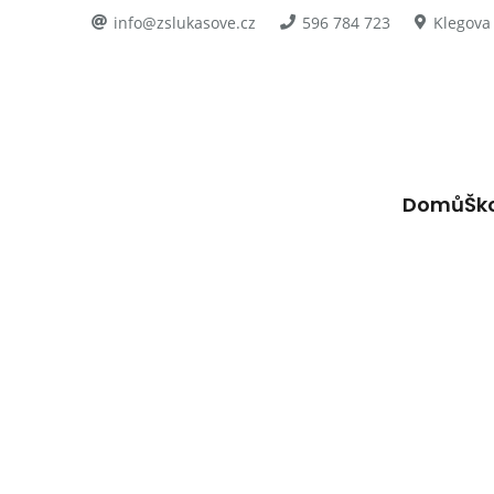
info@zslukasove.cz
596 784 723
Klegova
Domů
Šk