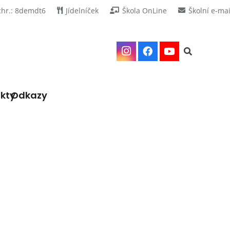
chr.: 8demdt6
Jídelníček
Škola OnLine
Školní e-mai
kty
Odkazy