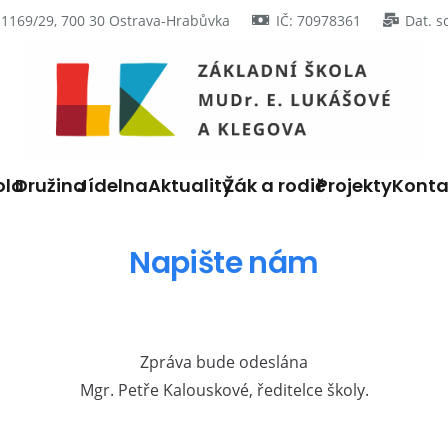
 1169/29, 700 30 Ostrava-Hrabůvka
IČ: 70978361
Dat. s
ola
Družina
Jídelna
Aktuality
Žák a rodič
Projekty
Konta
Napište nám
Zpráva bude odeslána
Mgr. Petře Kalouskové, ředitelce školy.