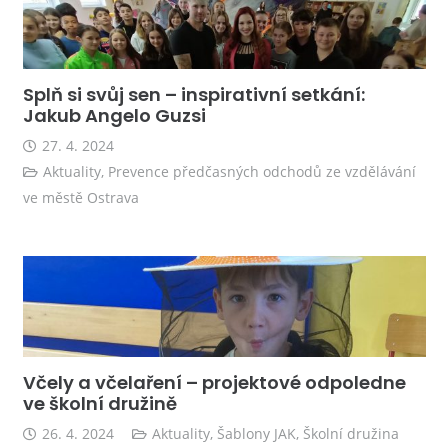
Splň si svůj sen – inspirativní setkání:
Jakub Angelo Guzsi
27. 4. 2024
Aktuality
,
Prevence předčasných odchodů ze vzdělávání
ve městě Ostrava
Včely a včelaření – projektové odpoledne
ve školní družině
26. 4. 2024
Aktuality
,
Šablony JAK
,
Školní družina