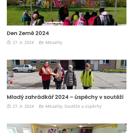
Den Země 2024
27. 4. 2024
Aktuality
Mladý zahrádkář 2024 – úspěchy v soutěži
27. 4. 2024
Aktuality
,
Soutěže a úspěchy