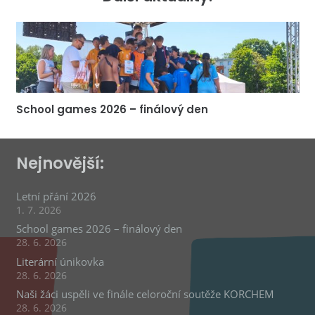
School games 2026 – finálový den
Nejnovější:
Letní přání 2026
1. 7. 2026
School games 2026 – finálový den
28. 6. 2026
Literární únikovka
28. 6. 2026
Naši žáci uspěli ve finále celoroční soutěže KORCHEM
28. 6. 2026