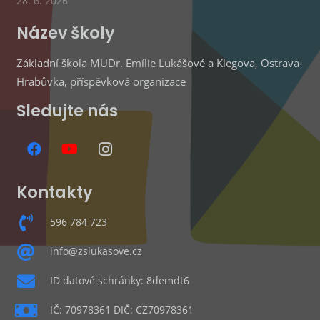
28. 6. 2026
Název školy
Základní škola MUDr. Emílie Lukášové a Klegova, Ostrava-
Hrabůvka, příspěvková organizace
Sledujte nás
Kontakty
596 784 723
info@zslukasove.cz
ID datové schránky: 8demdt6
IČ: 70978361 DIČ: CZ70978361