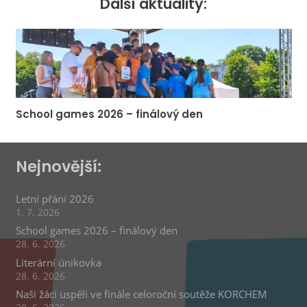
Další aktuality:
School games 2026 – finálový den
Nejnovější:
Letní přání 2026
1. 7. 2026
School games 2026 – finálový den
28. 6. 2026
Literární únikovka
28. 6. 2026
Naši žáci uspěli ve finále celoroční soutěže KORCHEM