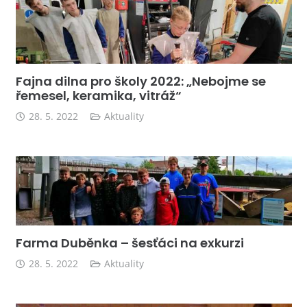
Fajna dilna pro školy 2022: „Nebojme se
řemesel, keramika, vitráž“
28. 5. 2022
Aktuality
Farma Duběnka – šesťáci na exkurzi
28. 5. 2022
Aktuality