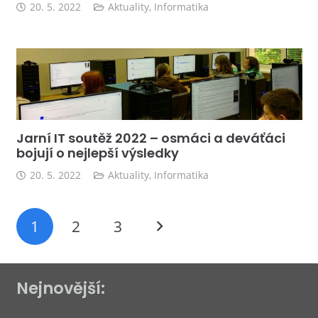
20. 5. 2022
Aktuality
,
Informatika
Jarní IT soutěž 2022 – osmáci a deváťáci
bojují o nejlepší výsledky
20. 5. 2022
Aktuality
,
Informatika
1
2
3
Nejnovější: