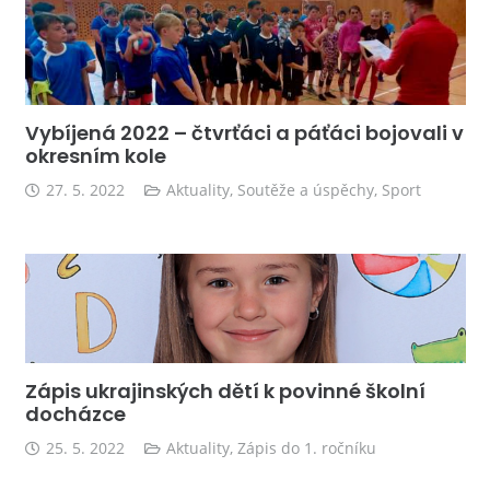
Vybíjená 2022 – čtvrťáci a páťáci bojovali v
okresním kole
27. 5. 2022
Aktuality
,
Soutěže a úspěchy
,
Sport
Zápis ukrajinských dětí k povinné školní
docházce
25. 5. 2022
Aktuality
,
Zápis do 1. ročníku