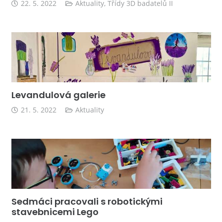
22. 5. 2022
Aktuality
,
Třídy 3D badatelů II
Levandulová galerie
21. 5. 2022
Aktuality
Sedmáci pracovali s robotickými
stavebnicemi Lego