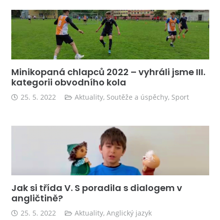
Minikopaná chlapců 2022 – vyhráli jsme III.
kategorii obvodního kola
25. 5. 2022
Aktuality
,
Soutěže a úspěchy
,
Sport
Jak si třída V. S poradila s dialogem v
angličtině?
25. 5. 2022
Aktuality
,
Anglický jazyk