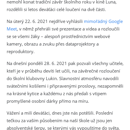
nemohl konat tradiční závěr školního roku v kině Luna,
rozdělili si letos deváťáci celé loučení na dvě části.
Na úterý 22. 6. 2021 nejdříve vyhlásili
mimořádný Google
Meet
, v němž přehráli své prezentace a videa a rozloučili
se se všemi žáky – alespoň prostřednictvím webové
kamery, obrazu a zvuku přes dataprojektory a
reproduktory.
Na dnešní pondělí 28. 6. 2021 pak pozvali všechny učitele,
kteří je v průběhu devíti let učili, na závěrečné rozloučení
do školní klubovny Lukin. Slavnostní atmosféru navodili
svátečními košilemi i připravenými proslovy, nezapomněli
na krásné kytice a každému z nás předali s vtipem
promyšlené osobní dárky přímo na míru.
Vážení a milí deváťáci, dnes jste nás potěšili. Poslední
tečkou za vaším působením na naší škole už jsou jen
absolventské šerpy, se kterými vás vypouštíme do světa.