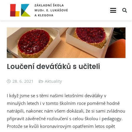
Loučení deváťáků s učiteli
28. 6. 2021
Aktuality
I když jsme se s těmi našimi letošními deváťáky v
minulých letech i v tomto školním roce poměrně hodně
natrápili, nakonec nám všem dokázali, že si sami zvládnou
připravit závěrečné rozloučení s celou školou i pedagogy.
Protože se kvůli koronavirovým opatřením letos opět