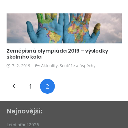
Zeměpisná olympiáda 2019 – výsledky
školního kola
7. 2. 2019
Aktuality
,
Soutěže a úspěchy
1
2
Nejnovější:
Letní přání 2026