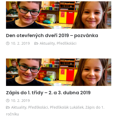
Den otevřených dveří 2019 – pozvánka
10. 2. 2019
Aktuality
,
Předškoláci
Zápis do 1. třídy – 2. a 3. dubna 2019
10. 2. 2019
Aktuality
,
Předškoláci
,
Předškolák Lukášek
,
Zápis do 1.
ročníku