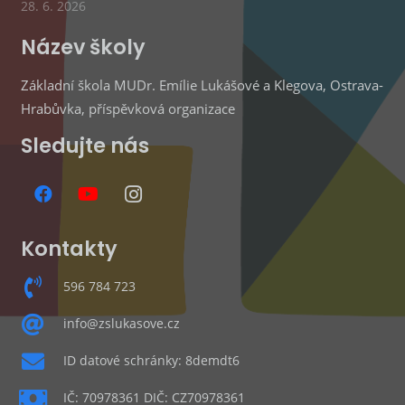
28. 6. 2026
Název školy
Základní škola MUDr. Emílie Lukášové a Klegova, Ostrava-
Hrabůvka, příspěvková organizace
Sledujte nás
Kontakty
596 784 723
info@zslukasove.cz
ID datové schránky: 8demdt6
IČ: 70978361 DIČ: CZ70978361