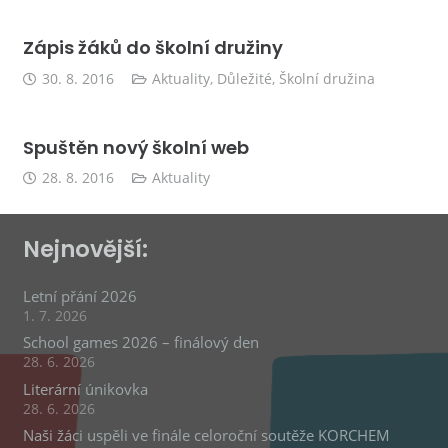
Zápis žáků do školní družiny
30. 8. 2016
Aktuality
,
Důležité
,
Školní družina
Spuštěn nový školní web
28. 8. 2016
Aktuality
Nejnovější:
Letní přání 2026
1. 7. 2026
School games 2026 – finálový den
28. 6. 2026
Literární únikovka
28. 6. 2026
Naši žáci uspěli ve finále celoroční soutěže KORCHEM