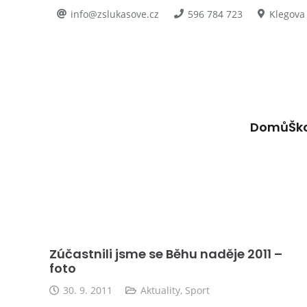
info@zslukasove.cz
596 784 723
Klegova
Domů
Šk
Zúčastnili jsme se Běhu naděje 2011 –
foto
30. 9. 2011
Aktuality
,
Sport