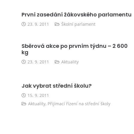
První zasedání žákovského parlamentu
23. 9. 2011
Školní parlament
Sběrová akce po prvním týdnu – 2 600
kg
23. 9. 2011
Aktuality
Jak vybrat střední školu?
15. 9. 2011
Aktuality
,
Přijímací řízení na střední školy