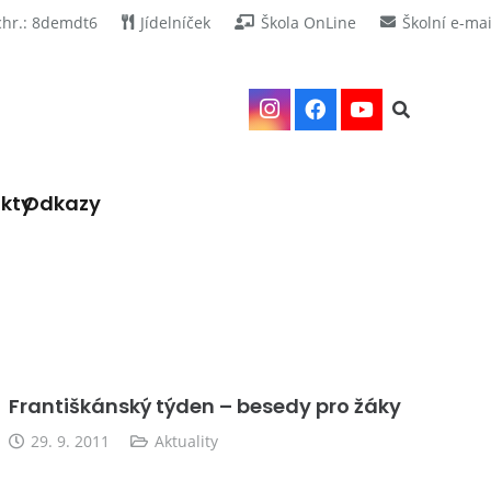
chr.: 8demdt6
Jídelníček
Škola OnLine
Školní e-mai
kty
Odkazy
Františkánský týden – besedy pro žáky
29. 9. 2011
Aktuality