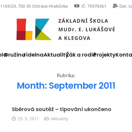
 1169/29, 700 30 Ostrava-Hrabůvka
IČ: 70978361
Dat. s
ola
Družina
Jídelna
Aktuality
Žák a rodič
Projekty
Konta
Rubrika:
Month:
September 2011
Sběrová soutěž – tipování ukončeno
29. 9. 2011
Aktuality