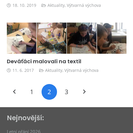
18. 10. 2019
Aktuality
,
Výtvarná výchova
Deváťáci malovali na textil
11. 6. 2017
Aktuality
,
Výtvarná výchova
1
2
3
Nejnovější:
Letní přání 2026