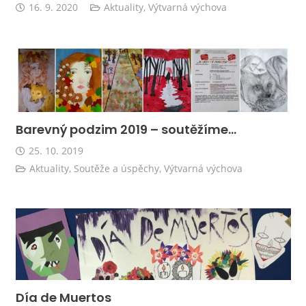
16. 9. 2020
Aktuality
,
Výtvarná výchova
Barevný podzim 2019 – soutěžíme…
25. 10. 2019
Aktuality
,
Soutěže a úspěchy
,
Výtvarná výchova
Día de Muertos