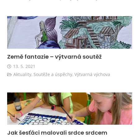
Země fantazie – výtvarná soutěž
13. 5. 2021
Aktuality
,
Soutěže a úspěchy
,
Výtvarná výchova
Jak šesťáci malovali srdce srdcem