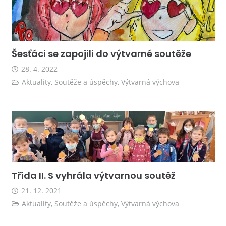
Šesťáci se zapojili do výtvarné soutěže
28. 4. 2022
Aktuality
,
Soutěže a úspěchy
,
Výtvarná výchova
Třída II. S vyhrála výtvarnou soutěž
21. 12. 2021
Aktuality
,
Soutěže a úspěchy
,
Výtvarná výchova