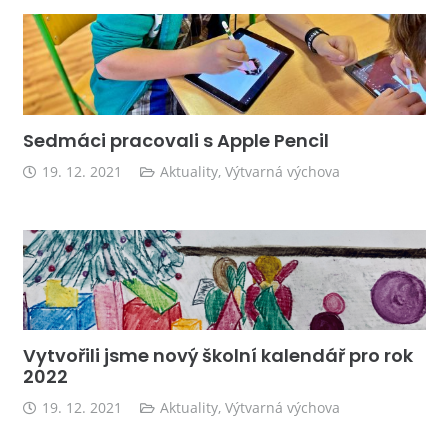
Sedmáci pracovali s Apple Pencil
19. 12. 2021
Aktuality
,
Výtvarná výchova
Vytvořili jsme nový školní kalendář pro rok
2022
19. 12. 2021
Aktuality
,
Výtvarná výchova