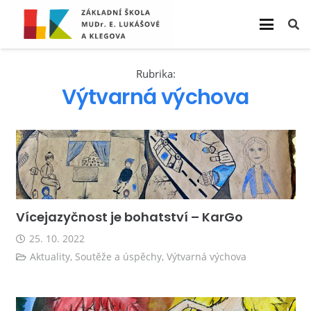
Rubrika:
Výtvarná výchova
Vícejazyčnost je bohatství – KarGo
25. 10. 2022
Aktuality
,
Soutěže a úspěchy
,
Výtvarná výchova