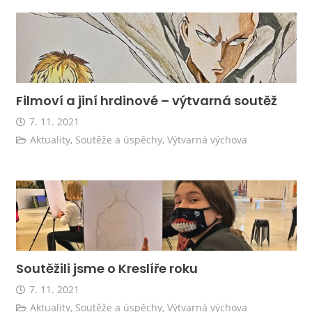
Filmoví a jiní hrdinové – výtvarná soutěž
7. 11. 2021
Aktuality
,
Soutěže a úspěchy
,
Výtvarná výchova
Soutěžili jsme o Kreslíře roku
7. 11. 2021
Aktuality
,
Soutěže a úspěchy
,
Výtvarná výchova