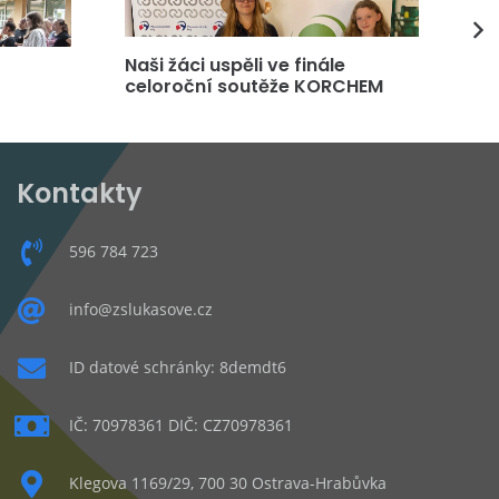
Naši žáci uspěli ve finále
DP
celoroční soutěže KORCHEM
čt
Kontakty
596 784 723
info@zslukasove.cz
ID datové schránky: 8demdt6
IČ: 70978361 DIČ: CZ70978361
Klegova 1169/29, 700 30 Ostrava-Hrabůvka