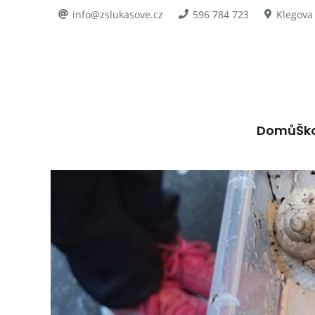
info@zslukasove.cz
596 784 723
Klegova
Domů
Šk