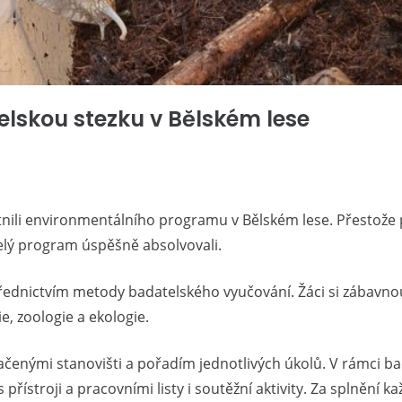
elskou stezku v Bělském lese
častnili environmentálního programu v Bělském lese. Přestož
celý program úspěšně absolvovali.
ednictvím metody badatelského vyučování. Žáci si zábavno
, zoologie a ekologie.
čenými stanovišti a pořadím jednotlivých úkolů. V rámci bad
 přístroji a pracovními listy i soutěžní aktivity. Za splnění 