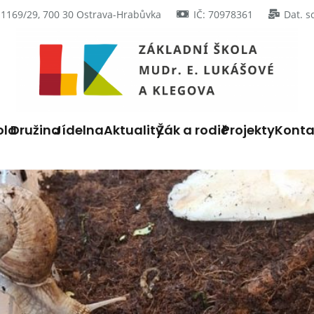
 1169/29, 700 30 Ostrava-Hrabůvka
IČ: 70978361
Dat. s
ola
Družina
Jídelna
Aktuality
Žák a rodič
Projekty
Konta