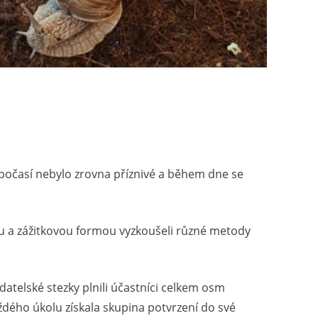
e počasí nebylo zrovna příznivé a během dne se
u a zážitkovou formou vyzkoušeli různé metody
atelské stezky plnili účastníci celkem osm
každého úkolu získala skupina potvrzení do své