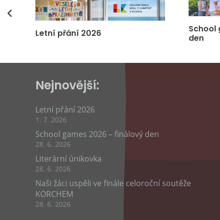
vás
School 
Letní přání 2026
den
Nejnovější:
Letní přání 2026
1. 7. 2026
School games 2026 – finálový den
28. 6. 2026
Literární únikovka
28. 6. 2026
Naši žáci uspěli ve finále celoroční soutěže
KORCHEM
28. 6. 2026