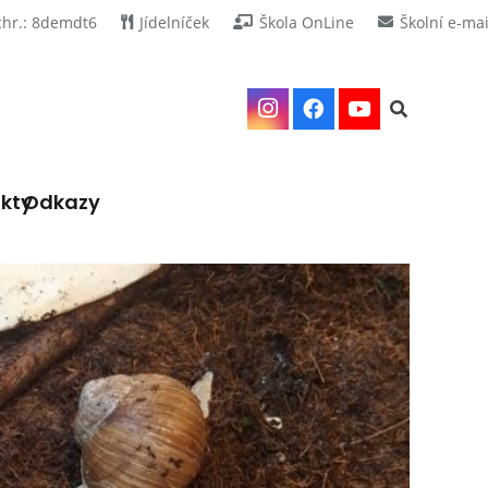
chr.: 8demdt6
Jídelníček
Škola OnLine
Školní e-mai
kty
Odkazy