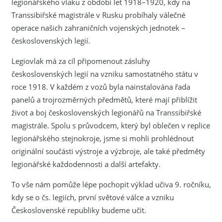
legionářského vlaku z období let 1918–1920, kdy na
Transsibiřské magistrále v Rusku probíhaly válečné
operace našich zahraničních vojenských jednotek –
československých legií.
Legiovlak má za cíl připomenout zásluhy
československých legií na vzniku samostatného státu v
roce 1918. V každém z vozů byla nainstalována řada
panelů a trojrozměrných předmětů, které mají přiblížit
život a boj československých legionářů na Transsibiřské
magistrále. Spolu s průvodcem, který byl oblečen v replice
legionářského stejnokroje, jsme si mohli prohlédnout
originální součásti výstroje a výzbroje, ale také předměty
legionářské každodennosti a další artefakty.
To vše nám pomůže lépe pochopit výklad učiva 9. ročníku,
kdy se o čs. legiích, první světové válce a vzniku
Československé republiky budeme učit.