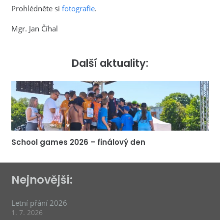
Prohlédněte si
fotografie
.
Mgr. Jan Číhal
Další aktuality:
School games 2026 – finálový den
Nejnovější:
Letní přání 2026
1. 7. 2026