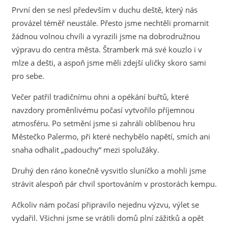
První den se nesl především v duchu deště, který nás
provázel téměř neustále. Přesto jsme nechtěli promarnit
žádnou volnou chvíli a vyrazili jsme na dobrodružnou
výpravu do centra města. Štramberk má své kouzlo i v
mlze a dešti, a aspoň jsme měli zdejší uličky skoro sami
pro sebe.
Večer patřil tradičnímu ohni a opékání buřtů, které
navzdory proměnlivému počasí vytvořilo příjemnou
atmosféru. Po setmění jsme si zahráli oblíbenou hru
Městečko Palermo, při které nechybělo napětí, smích ani
snaha odhalit „padouchy“ mezi spolužáky.
Druhý den ráno konečně vysvitlo sluníčko a mohli jsme
strávit alespoň pár chvil sportováním v prostorách kempu.
Ačkoliv nám počasí připravilo nejednu výzvu, výlet se
vydařil. Všichni jsme se vrátili domů plní zážitků a opět