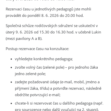
Rezervaci času u jednotlivých pedagogů jste mohli
provádět do pondělí 8. 6. 2026 do 20.00 hod.
Společná schůze rodičovských sdružení se uskuteční v
úterý 9. 6. 2026 od 15.30 do 16.30 hod. v učebně Lukin
(mezi pavilony A a B).
Postup rezervace času na konzultace:
vyhledejte konkrétního pedagoga;
zvolte volný čas (zelené pole) – pro jednoho žáka
jedno zelené pole;
zadejte požadované údaje (e-mail, mobil, jméno a
příjmení žáka, třídu) a potvrďte rezervaci, následně
obdržíte potvrzující e-mail;
chcete-li si rezervovat čas u dalšího pedagoga (např.
pro sourozence nebo další vyučující na 2. stupni),