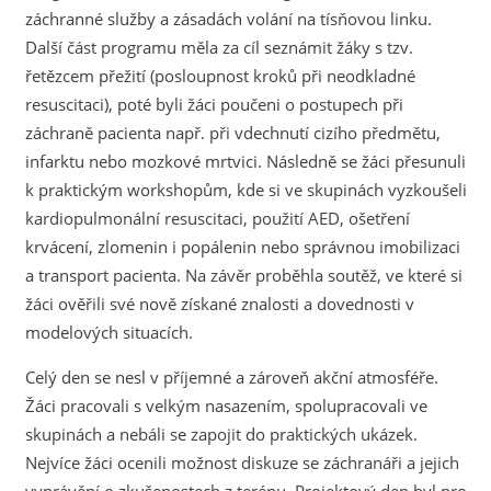
záchranné služby a zásadách volání na tísňovou linku.
Další část programu měla za cíl seznámit žáky s tzv.
řetězcem přežití (posloupnost kroků při neodkladné
resuscitaci), poté byli žáci poučeni o postupech při
záchraně pacienta např. při vdechnutí cizího předmětu,
infarktu nebo mozkové mrtvici. Následně se žáci přesunuli
k praktickým workshopům, kde si ve skupinách vyzkoušeli
kardiopulmonální resuscitaci, použití AED, ošetření
krvácení, zlomenin i popálenin nebo správnou imobilizaci
a transport pacienta. Na závěr proběhla soutěž, ve které si
žáci ověřili své nově získané znalosti a dovednosti v
modelových situacích.
Celý den se nesl v příjemné a zároveň akční atmosféře.
Žáci pracovali s velkým nasazením, spolupracovali ve
skupinách a nebáli se zapojit do praktických ukázek.
Nejvíce žáci ocenili možnost diskuze se záchranáři a jejich