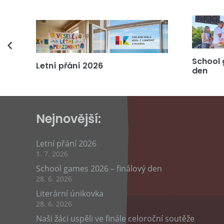
vás
School 
Letní přání 2026
den
Nejnovější:
Letní přání 2026
1. 7. 2026
School games 2026 – finálový den
28. 6. 2026
Literární únikovka
28. 6. 2026
Naši žáci uspěli ve finále celoroční soutěže