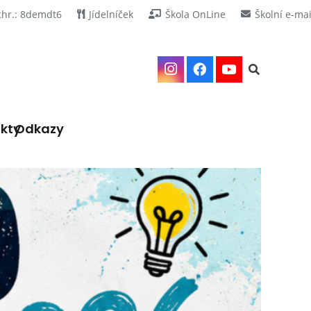
chr.: 8demdt6
Jídelníček
Škola OnLine
Školní e-mai
kty
Odkazy