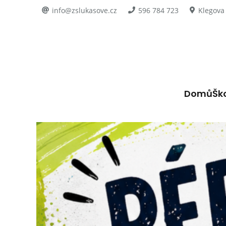
info@zslukasove.cz
596 784 723
Klegova
Domů
Šk