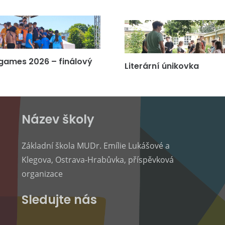
games 2026 – finálový
Literární únikovka
Název školy
Základní škola MUDr. Emílie Lukášové a
Klegova, Ostrava-Hrabůvka, příspěvková
organizace
Sledujte nás