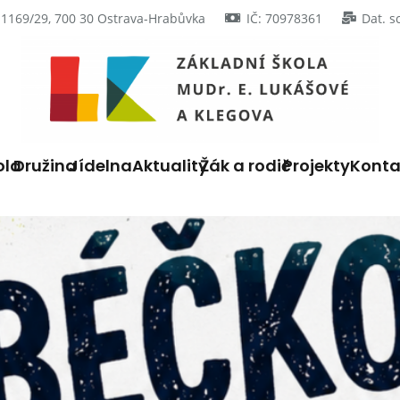
 1169/29, 700 30 Ostrava-Hrabůvka
IČ: 70978361
Dat. s
ola
Družina
Jídelna
Aktuality
Žák a rodič
Projekty
Konta