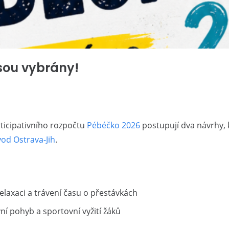
jsou vybrány!
icipativního rozpočtu
Pébéčko 2026
postupují dva návrhy, 
od Ostrava-Jih
.
relaxaci a trávení času o přestávkách
ní pohyb a sportovní vyžití žáků