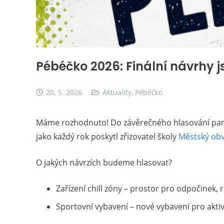
Pébéčko 2026: Finální návrhy 
20. 5. 2026
Aktuality
,
Pébéčko
Máme rozhodnuto! Do závěrečného hlasování part
jako každý rok poskytl zřizovatel školy
Městský obv
O jakých návrzích budeme hlasovat?
Zařízení chill zóny – prostor pro odpočinek, 
Sportovní vybavení – nové vybavení pro aktiv