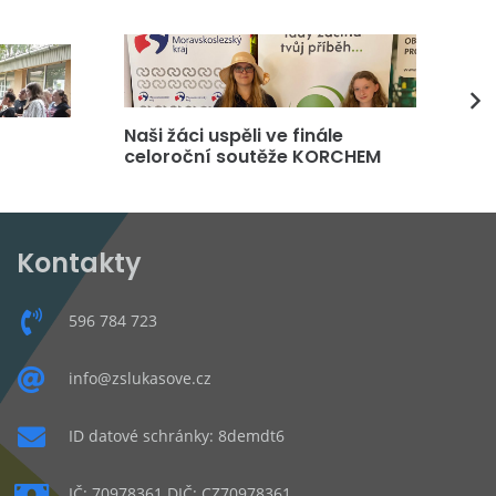
Naši žáci uspěli ve finále
DP
celoroční soutěže KORCHEM
čt
Kontakty
596 784 723
info@zslukasove.cz
ID datové schránky: 8demdt6
IČ: 70978361 DIČ: CZ70978361