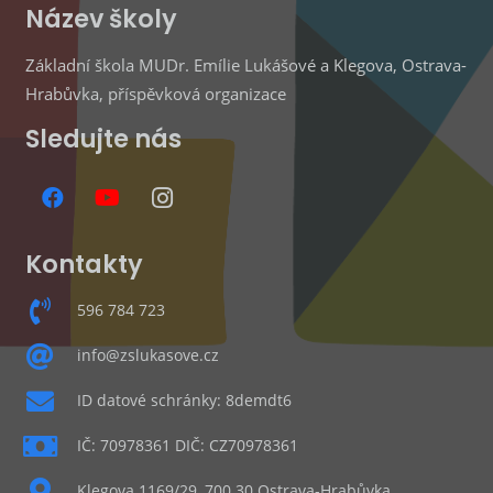
Název školy
Základní škola MUDr. Emílie Lukášové a Klegova, Ostrava-
Hrabůvka, příspěvková organizace
Sledujte nás
Kontakty
596 784 723
info@zslukasove.cz
ID datové schránky: 8demdt6
IČ: 70978361 DIČ: CZ70978361
Klegova 1169/29, 700 30 Ostrava-Hrabůvka