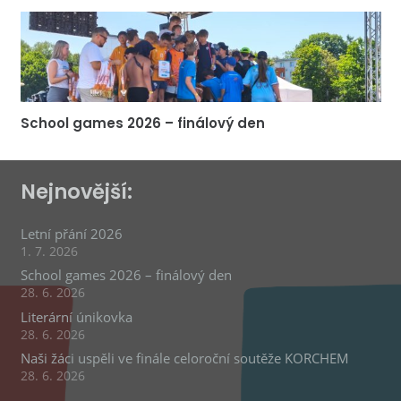
School games 2026 – finálový den
Nejnovější:
Letní přání 2026
1. 7. 2026
School games 2026 – finálový den
28. 6. 2026
Literární únikovka
28. 6. 2026
Naši žáci uspěli ve finále celoroční soutěže KORCHEM
28. 6. 2026