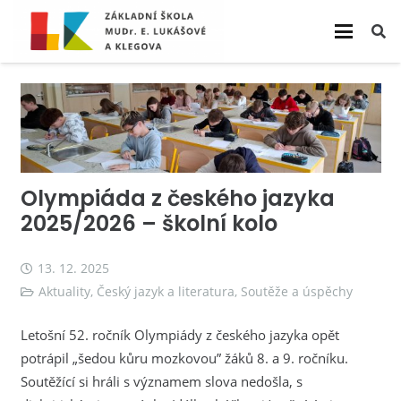
Olympiáda z českého jazyka
2025/2026 – školní kolo
13. 12. 2025
Aktuality
,
Český jazyk a literatura
,
Soutěže a úspěchy
Letošní 52. ročník Olympiády z českého jazyka opět
potrápil „šedou kůru mozkovou” žáků 8. a 9. ročníku.
Soutěžící si hráli s významem slova nedošla, s