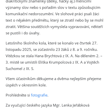
diakritickými znaménky (délky, háčky aj.) měnícími
významy slov nebo s pořadím slov v textu způsobujícím
komunikační nedorozumění. Ve slohové práci psali žáci
text o nějakém předmětu, který se ztratil nebo by se mohl
ztratit. Většina soutěžících vymyslela vypravování, někteří
se pustili i do úvahy.
Letošního školního kola, které se konalo ve čtvrtek 27.
listopadu 2025, se zúčastnilo 23 žáků z 8. a 9. ročníku.
Vítězkou se stala Hana Brychtová z IX. A. Na děleném 2. –
3. místě se umístili Eliška Krumpolcová z IX. A a Vojtěch
Suchomel z IX. S.
Všem účastníkům děkujeme a dvěma nejlepším přejeme
úspěch v okresním kole.
Prohlédněte si
fotografie
.
Za vyučující českého jazyka Mgr. Lenka Jeřábková