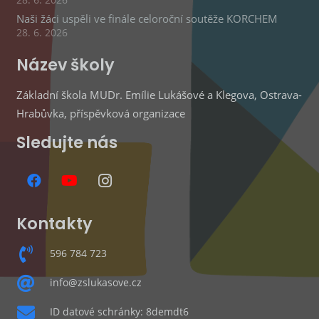
Naši žáci uspěli ve finále celoroční soutěže KORCHEM
28. 6. 2026
Název školy
Základní škola MUDr. Emílie Lukášové a Klegova, Ostrava-
Hrabůvka, příspěvková organizace
Sledujte nás
Kontakty
596 784 723
info@zslukasove.cz
ID datové schránky: 8demdt6