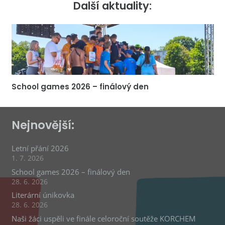
Další aktuality:
School games 2026 – finálový den
Nejnovější:
Letní přání 2026
1. 7. 2026
School games 2026 – finálový den
28. 6. 2026
Literární únikovka
28. 6. 2026
Naši žáci uspěli ve finále celoroční soutěže KORCHEM