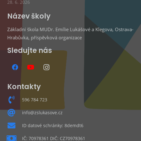
28. 6. 2026
Název školy
Základní škola MUDr. Emílie Lukášové a Klegova, Ostrava-
Hrabůvka, příspěvková organizace
Sledujte nás
Kontakty
596 784 723
info@zslukasove.cz
ID datové schránky: 8demdt6
IČ: 70978361 DIČ: CZ70978361