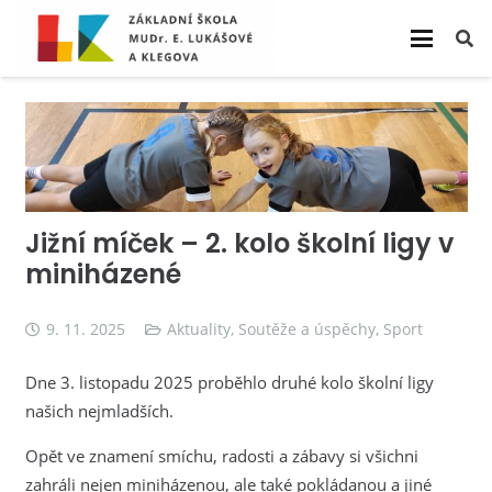
Jižní míček – 2. kolo školní ligy v
miniházené
9. 11. 2025
Aktuality
,
Soutěže a úspěchy
,
Sport
Dne 3. listopadu 2025 proběhlo druhé kolo školní ligy
našich nejmladších.
Opět ve znamení smíchu, radosti a zábavy si všichni
zahráli nejen miniházenou, ale také pokládanou a jiné