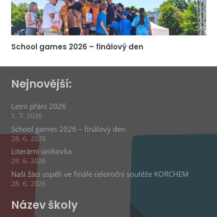
School games 2026 – finálový den
Nejnovější:
Letní přání 2026
1. 7. 2026
School games 2026 – finálový den
28. 6. 2026
Literární únikovka
28. 6. 2026
Naši žáci uspěli ve finále celoroční soutěže KORCHEM
28. 6. 2026
Název školy