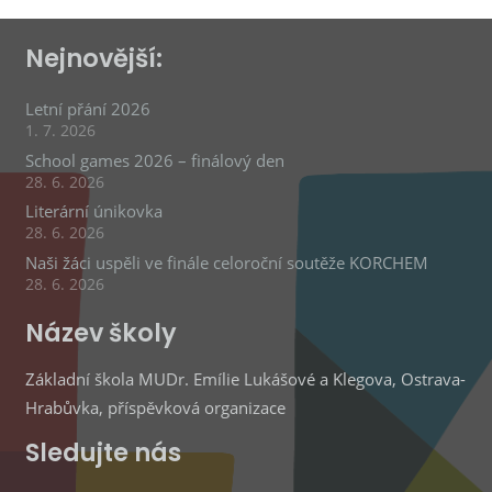
Nejnovější:
Letní přání 2026
1. 7. 2026
School games 2026 – finálový den
28. 6. 2026
Literární únikovka
28. 6. 2026
Naši žáci uspěli ve finále celoroční soutěže KORCHEM
28. 6. 2026
Název školy
Základní škola MUDr. Emílie Lukášové a Klegova, Ostrava-
Hrabůvka, příspěvková organizace
Sledujte nás