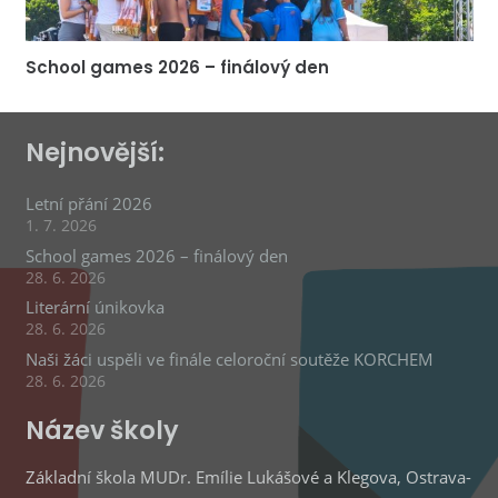
School games 2026 – finálový den
Nejnovější:
Letní přání 2026
1. 7. 2026
School games 2026 – finálový den
28. 6. 2026
Literární únikovka
28. 6. 2026
Naši žáci uspěli ve finále celoroční soutěže KORCHEM
28. 6. 2026
Název školy
Základní škola MUDr. Emílie Lukášové a Klegova, Ostrava-