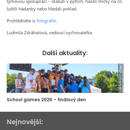
týmovou spolupráci – skákali v pytlích, házeli míčky na cíl,
luštili hádanky nebo hledali poklad.
Prohlédněte si
fotografie
.
Ludmila Zdráhalová, vedoucí vychovatelka
Další aktuality:
School games 2026 – finálový den
Nejnovější: