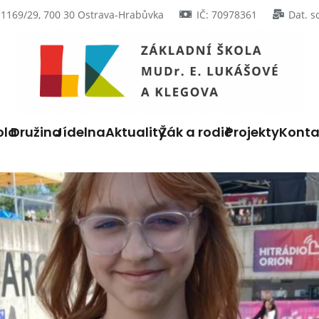
 1169/29, 700 30 Ostrava-Hrabůvka
IČ: 70978361
Dat. s
ola
Družina
Jídelna
Aktuality
Žák a rodič
Projekty
Konta