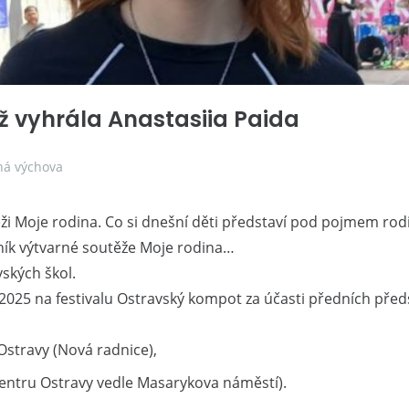
ž vyhrála Anastasiia Paida
ná výchova
ěži Moje rodina. Co si dnešní děti představí pod pojmem rodi
čník výtvarné soutěže Moje rodina…
ských škol.
a 2025 na festivalu Ostravský kompot za účasti předních před
Ostravy (Nová radnice),
centru Ostravy vedle Masarykova náměstí).